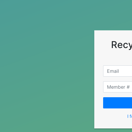
Recy
I 